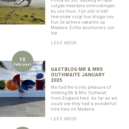
Ponta do Sol. Gezellig en later
volgde meerdere ontmoetingen
bij ons thuis. Fijn stel is het!
Hieronder volgt hun blogje nav
hun 3e actieve vakantie op
Madeira. Echte avonturiers zijn
het.
LEES MEER
10
februari
GASTBLOG MR & MRS
OUTHWAITE JANUARY
2025
We had the lovely pleasure of
meeting Mr & Mrs Outhwait
from England here. As far as we
could see they had a wonderfull
time here on Madeira.
LEES MEER