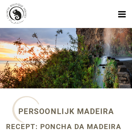
HOME
VAKANTIEHUIZEN
GALLERY
OVER ONS
SPECIALS
BLOGS OVER MADEIRA
PERSOONLIJK MADEIRA
CONTACT
RECEPT: PONCHA DA MADEIRA