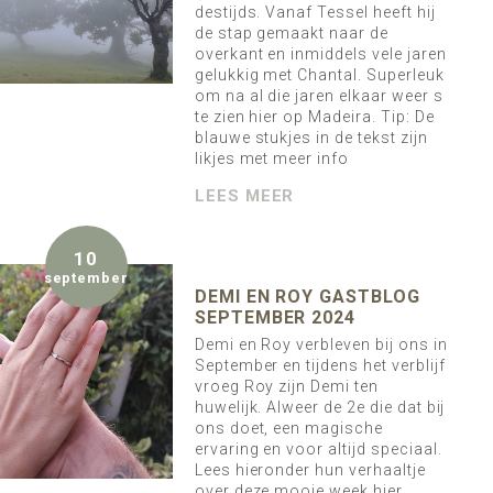
destijds. Vanaf Tessel heeft hij
de stap gemaakt naar de
overkant en inmiddels vele jaren
gelukkig met Chantal. Superleuk
om na al die jaren elkaar weer s
te zien hier op Madeira. Tip: De
blauwe stukjes in de tekst zijn
likjes met meer info
LEES MEER
10
september
DEMI EN ROY GASTBLOG
SEPTEMBER 2024
Demi en Roy verbleven bij ons in
September en tijdens het verblijf
vroeg Roy zijn Demi ten
huwelijk. Alweer de 2e die dat bij
ons doet, een magische
ervaring en voor altijd speciaal.
Lees hieronder hun verhaaltje
over deze mooie week hier.