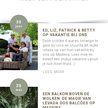
30
juni
ED, LIZ, PATRICK & BETTY
OP VAKANTIE BIJ ONS
Deze vrolijke 4 waren onlangs te
gast bij ions en stuurde dit leuke
relaas op van hun vakantie bij
ons op Madeira. Lees mee en
beleef een stukje vakantie vanuit
je luie stoel thuis :)
LEES MEER
25
mei
EEN BALKON BOVEN DE
WOLKEN: DE MAGIE VAN
LEVADA DOS BALCÕES OP
MADEIRA