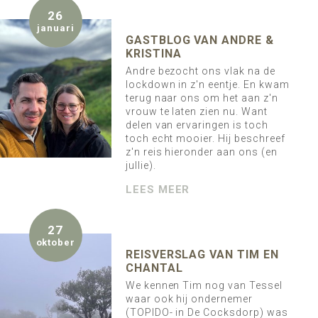
26
januari
GASTBLOG VAN ANDRE &
KRISTINA
Andre bezocht ons vlak na de
lockdown in z'n eentje. En kwam
terug naar ons om het aan z'n
vrouw te laten zien nu. Want
delen van ervaringen is toch
toch echt mooier. Hij beschreef
z'n reis hieronder aan ons (en
jullie).
LEES MEER
27
oktober
REISVERSLAG VAN TIM EN
CHANTAL
We kennen Tim nog van Tessel
waar ook hij ondernemer
(TOPIDO- in De Cocksdorp) was