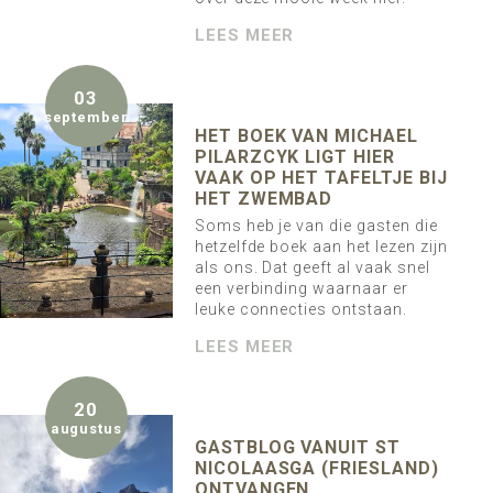
LEES MEER
03
september
HET BOEK VAN MICHAEL
PILARZCYK LIGT HIER
VAAK OP HET TAFELTJE BIJ
HET ZWEMBAD
Soms heb je van die gasten die
hetzelfde boek aan het lezen zijn
als ons. Dat geeft al vaak snel
een verbinding waarnaar er
leuke connecties ontstaan.
LEES MEER
20
augustus
GASTBLOG VANUIT ST
NICOLAASGA (FRIESLAND)
ONTVANGEN