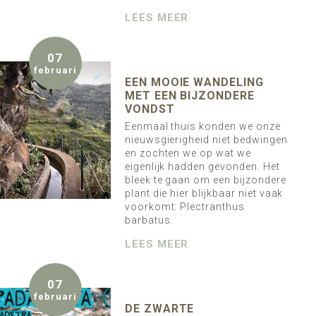
LEES MEER
07
februari
EEN MOOIE WANDELING
MET EEN BIJZONDERE
VONDST
Eenmaal thuis konden we onze
nieuwsgierigheid niet bedwingen
en zochten we op wat we
eigenlijk hadden gevonden. Het
bleek te gaan om een bijzondere
plant die hier blijkbaar niet vaak
voorkomt: Plectranthus
barbatus.
LEES MEER
07
februari
DE ZWARTE