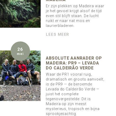
Er zijn plekken op Madeira waar
je het gevoel krijgt alsof de tijd
even stil blijft staan. De lucht
ruikt er naar nat mos en
laurierbladeren.
LEES MEER
26
mei
ABSOLUTE AANRADER OP
MADEIRA: PR9 – LEVADA
DO CALDEIRÃO VERDE
Waar de PR1 vooral ruig,
dramatisch en groots aanvoelt,
is de PR9 — de beroemde
Levada do Caldeirão Verde —
juist het complete
tegenovergestelde. Dit is
Madeira op zijn meest
mysterieus, tropisch en bijna
sprookjesachtig.