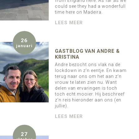
from England here. As far as we
could see they had a wonderfull
time here on Madeira.
LEES MEER
26
januari
GASTBLOG VAN ANDRE &
KRISTINA
Andre bezocht ons vlak na de
lockdown in z'n eentje. En kwam
terug naar ons om het aan z'n
vrouw te laten zien nu. Want
delen van ervaringen is toch
toch echt mooier. Hij beschreef
z'n reis hieronder aan ons (en
jullie).
LEES MEER
27