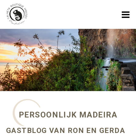
HOME
VAKANTIEHUIZEN
GALLERY
OVER ONS
SPECIALS
BLOGS OVER MADEIRA
PERSOONLIJK MADEIRA
CONTACT
GASTBLOG VAN RON EN GERDA