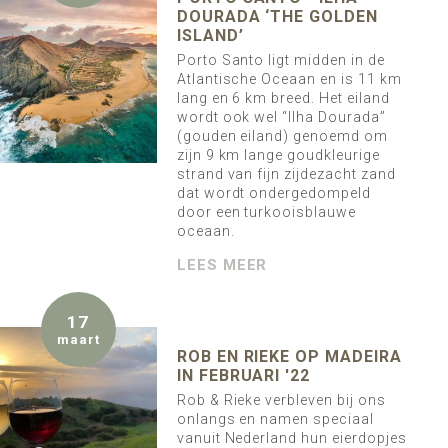
DOURADA ‘THE GOLDEN
ISLAND’
Porto Santo ligt midden in de
Atlantische Oceaan en is 11 km
lang en 6 km breed. Het eiland
wordt ook wel “Ilha Dourada”
(gouden eiland) genoemd om
zijn 9 km lange goudkleurige
strand van fijn zijdezacht zand
dat wordt ondergedompeld
door een turkooisblauwe
oceaan.
LEES MEER
17
maart
ROB EN RIEKE OP MADEIRA
IN FEBRUARI '22
Rob & Rieke verbleven bij ons
onlangs en namen speciaal
vanuit Nederland hun eierdopjes