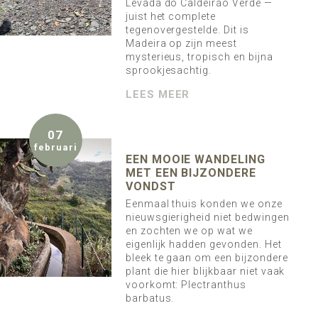
Levada do Caldeirão Verde —
juist het complete
tegenovergestelde. Dit is
Madeira op zijn meest
mysterieus, tropisch en bijna
sprookjesachtig.
LEES MEER
07
februari
EEN MOOIE WANDELING
MET EEN BIJZONDERE
VONDST
Eenmaal thuis konden we onze
nieuwsgierigheid niet bedwingen
en zochten we op wat we
eigenlijk hadden gevonden. Het
bleek te gaan om een bijzondere
plant die hier blijkbaar niet vaak
voorkomt: Plectranthus
barbatus.