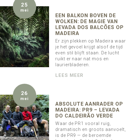
25
mei
EEN BALKON BOVEN DE
WOLKEN: DE MAGIE VAN
LEVADA DOS BALCÕES OP
MADEIRA
Er zijn plekken op Madeira waar
je het gevoel krijgt alsof de tijd
even stil blijft staan. De lucht
ruikt er naar nat mos en
laurierbladeren.
LEES MEER
26
mei
ABSOLUTE AANRADER OP
MADEIRA: PR9 – LEVADA
DO CALDEIRÃO VERDE
Waar de PR1 vooral ruig,
dramatisch en groots aanvoelt,
is de PR9 — de beroemde