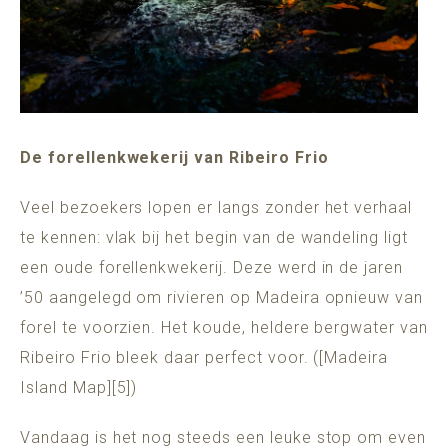
De forellenkwekerij van Ribeiro Frio
Veel bezoekers lopen er langs zonder het verhaal
te kennen: vlak bij het begin van de wandeling ligt
een oude forellenkwekerij. Deze werd in de jaren
’50 aangelegd om rivieren op Madeira opnieuw van
forel te voorzien. Het koude, heldere bergwater van
Ribeiro Frio bleek daar perfect voor. ([Madeira
Island Map][5])
Vandaag is het nog steeds een leuke stop om even