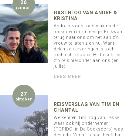
26
januari
GASTBLOG VAN ANDRE &
KRISTINA
Andre bezocht ons vlak na de
lockdown in z'n eentje. En kwam
terug naar ons om het aan z'n
vrouw te laten zien nu. Want
delen van ervaringen is toch
toch echt mooier. Hij beschreef
z'n reis hieronder aan ons (en
jullie).
LEES MEER
27
oktober
REISVERSLAG VAN TIM EN
CHANTAL
We kennen Tim nog van Tessel
waar ook hij ondernemer
(TOPIDO- in De Cocksdorp) was
destijds. Vanaf Tessel heeft hij