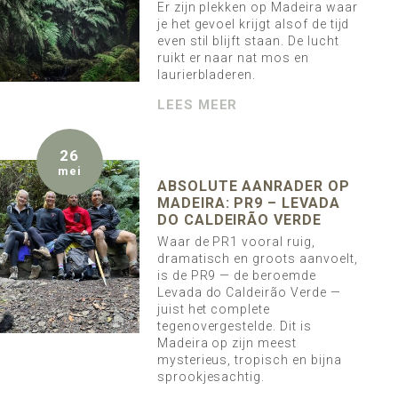
Er zijn plekken op Madeira waar
je het gevoel krijgt alsof de tijd
even stil blijft staan. De lucht
ruikt er naar nat mos en
laurierbladeren.
LEES MEER
26
mei
ABSOLUTE AANRADER OP
MADEIRA: PR9 – LEVADA
DO CALDEIRÃO VERDE
Waar de PR1 vooral ruig,
dramatisch en groots aanvoelt,
is de PR9 — de beroemde
Levada do Caldeirão Verde —
juist het complete
tegenovergestelde. Dit is
Madeira op zijn meest
mysterieus, tropisch en bijna
sprookjesachtig.