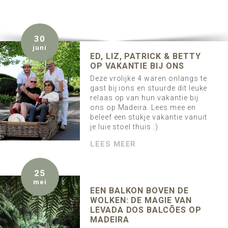
30
juni
ED, LIZ, PATRICK & BETTY
OP VAKANTIE BIJ ONS
Deze vrolijke 4 waren onlangs te
gast bij ions en stuurde dit leuke
relaas op van hun vakantie bij
ons op Madeira. Lees mee en
beleef een stukje vakantie vanuit
je luie stoel thuis :)
LEES MEER
25
mei
EEN BALKON BOVEN DE
WOLKEN: DE MAGIE VAN
LEVADA DOS BALCÕES OP
MADEIRA