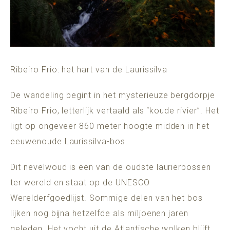
Ribeiro Frio: het hart van de Laurissilva
De wandeling begint in het mysterieuze bergdorpje
Ribeiro Frio, letterlijk vertaald als “koude rivier”. Het
ligt op ongeveer 860 meter hoogte midden in het
eeuwenoude Laurissilva-bos.
Dit nevelwoud is een van de oudste laurierbossen
ter wereld en staat op de UNESCO
Werelderfgoedlijst. Sommige delen van het bos
lijken nog bijna hetzelfde als miljoenen jaren
geleden. Het vocht uit de Atlantische wolken blijft