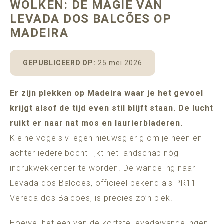
WOLKEN: DE MAGIE VAN
POMAR
MADEIRA
LEVADA DOS BALCÕES OP
ADULTS ONLY (16+)
MADEIRA
GEPUBLICEERD OP:
25 mei 2026
BESCHIKBAARHEID
Er zijn plekken op Madeira waar je het gevoel
krijgt alsof de tijd even stil blijft staan. De lucht
ruikt er naar nat mos en laurierbladeren.
Kleine vogels vliegen nieuwsgierig om je heen en
achter iedere bocht lijkt het landschap nóg
indrukwekkender te worden. De wandeling naar
Levada dos Balcões, officieel bekend als PR11
Vereda dos Balcões, is precies zo’n plek.
Hoewel het een van de kortste levadawandelingen