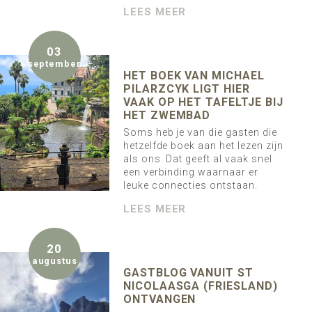
LEES MEER
03
september
HET BOEK VAN MICHAEL
PILARZCYK LIGT HIER
VAAK OP HET TAFELTJE BIJ
HET ZWEMBAD
Soms heb je van die gasten die
hetzelfde boek aan het lezen zijn
als ons. Dat geeft al vaak snel
een verbinding waarnaar er
leuke connecties ontstaan.
LEES MEER
20
augustus
GASTBLOG VANUIT ST
NICOLAASGA (FRIESLAND)
ONTVANGEN