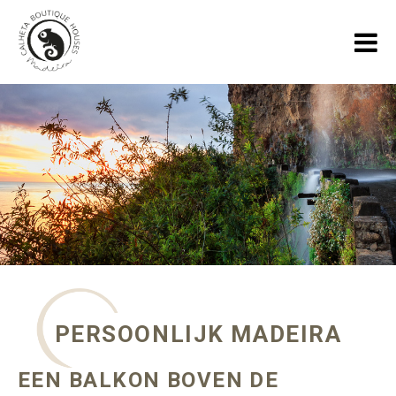
HOME
VAKANTIEHUIZEN
GALLERY
OVER ONS
SPECIALS
BLOGS OVER MADEIRA
PERSOONLIJK MADEIRA
CONTACT
EEN BALKON BOVEN DE