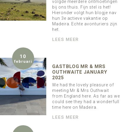
volgde meerdere ontmoetingen
bij ons thuis. Fijn stel is het!
Hieronder volgt hun blogje nav
hun 3e actieve vakantie op
Madeira. Echte avonturiers zijn
het.
LEES MEER
10
februari
GASTBLOG MR & MRS
OUTHWAITE JANUARY
2025
We had the lovely pleasure of
meeting Mr & Mrs Outhwait
from England here. As far as we
could see they had a wonderfull
time here on Madeira.
LEES MEER