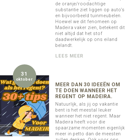
de oranje/roodachtige
substantie ziet liggen op auto's
en bijvoorbeeld tuinmeubelen.
Hoewel we dit fenomeen op
Madeira vaker zien, betekent dit
niet altijd dat het stof
daadwerkelijk op ons eiland
belandt.
LEES MEER
31
oktober
MEER DAN 30 IDEEËN OM
TE DOEN WANNEER HET
REGENT OP MADEIRA.
Natuurlijk, als jij op vakantie
bent is het meestal leuker
wanneer het niet regent. Maar
Madeira heeft voor die
spaarzame momenten eigenlijk
meer in petto dan de meesten
zullen denken. Ook voor ons