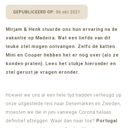
POMAR
MADEIRA
ADULTS ONLY (16+)
GEPUBLICEERD OP:
06 okt 2021
Mirjam & Henk stuurde ons hun ervaring na de
vakantie op Madeira. Wat een liefde van dit
BESCHIKBAARHEID
leuke stel mogen ontvangen. Zelfs de katten
Mini en Cooper hebben het er nog over (als ze
konden praten). Lees het stukje hieronder en
stel gerust je vragen eronder.
Hoewel we ons al een hele tijd hadden verheugd op
onze uitgestelde reis naar Denemarken en Zweden,
moesten we die in juni vanwege Corona helaas
definitief afzeggen. Waar dan naar toe?
Portugal