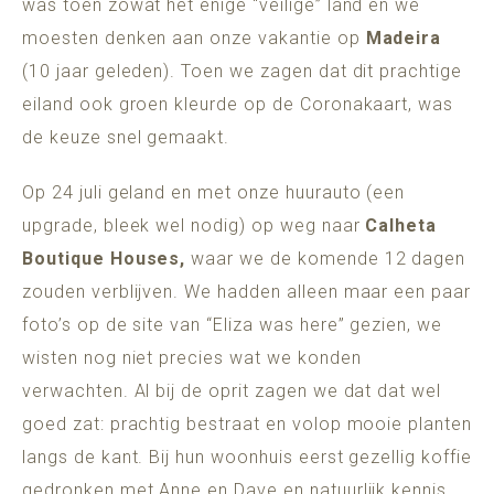
was toen zowat het enige “veilige” land en we
moesten denken aan onze vakantie op
Madeira
(10 jaar geleden). Toen we zagen dat dit prachtige
eiland ook groen kleurde op de Coronakaart, was
de keuze snel gemaakt.
Op 24 juli geland en met onze huurauto (een
upgrade, bleek wel nodig) op weg naar
Calheta
Boutique Houses,
waar we de komende 12 dagen
zouden verblijven. We hadden alleen maar een paar
foto’s op de site van “Eliza was here” gezien, we
wisten nog niet precies wat we konden
verwachten. Al bij de oprit zagen we dat dat wel
goed zat: prachtig bestraat en volop mooie planten
langs de kant. Bij hun woonhuis eerst gezellig koffie
gedronken met Anne en Dave en natuurlijk kennis