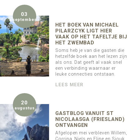
03
september
HET BOEK VAN MICHAEL
PILARZCYK LIGT HIER
VAAK OP HET TAFELTJE BIJ
HET ZWEMBAD
Soms heb je van die gasten die
hetzelfde boek aan het lezen zijn
als ons. Dat geeft al vaak snel
een verbinding waarnaar er
leuke connecties ontstaan.
LEES MEER
20
augustus
GASTBLOG VANUIT ST
NICOLAASGA (FRIESLAND)
ONTVANGEN
Afgelopen mei verbleven Willem,
Corrina, Niels en Eline en Sjouk