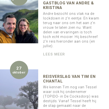
GASTBLOG VAN ANDRE &
KRISTINA
Andre bezocht ons vlak na de
lockdown in z'n eentje. En kwam
terug naar ons om het aan z'n
vrouw te laten zien nu. Want
delen van ervaringen is toch
toch echt mooier. Hij beschreef
z'n reis hieronder aan ons (en
jullie).
LEES MEER
27
oktober
REISVERSLAG VAN TIM EN
CHANTAL
We kennen Tim nog van Tessel
waar ook hij ondernemer
(TOPIDO- in De Cocksdorp) was
destijds. Vanaf Tessel heeft hij
de stap gemaakt naar de