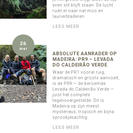
even stil blijft staan. De lucht
ruikt er naar nat mos en
laurierbladeren.
LEES MEER
26
mei
ABSOLUTE AANRADER OP
MADEIRA: PR9 – LEVADA
DO CALDEIRÃO VERDE
Waar de PR1 vooral ruig,
dramatisch en groots aanvoelt,
is de PR9 — de beroemde
Levada do Caldeirão Verde —
juist het complete
tegenovergestelde. Dit is
Madeira op zijn meest
mysterieus, tropisch en bijna
sprookjesachtig.
LEES MEER