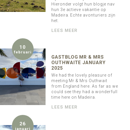
Hieronder volgt hun blogje nav
hun 3e actieve vakantie op
Madeira. Echte avonturiers zijn
het.
LEES MEER
10
februari
GASTBLOG MR & MRS
OUTHWAITE JANUARY
2025
We had the lovely pleasure of
meeting Mr & Mrs Outhwait
from England here. As far as we
could see they had a wonderfull
time here on Madeira.
LEES MEER
26
januari