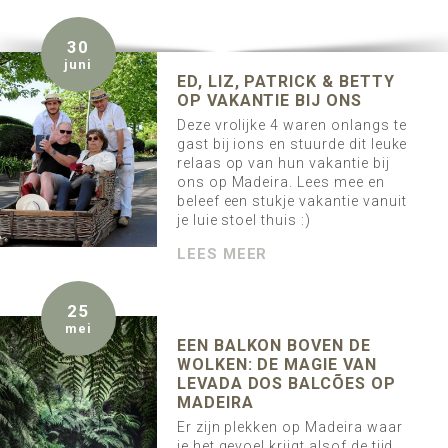
30
juni
ED, LIZ, PATRICK & BETTY
OP VAKANTIE BIJ ONS
Deze vrolijke 4 waren onlangs te
gast bij ions en stuurde dit leuke
relaas op van hun vakantie bij
ons op Madeira. Lees mee en
beleef een stukje vakantie vanuit
je luie stoel thuis :)
LEES MEER
25
mei
EEN BALKON BOVEN DE
WOLKEN: DE MAGIE VAN
LEVADA DOS BALCÕES OP
MADEIRA
Er zijn plekken op Madeira waar
je het gevoel krijgt alsof de tijd