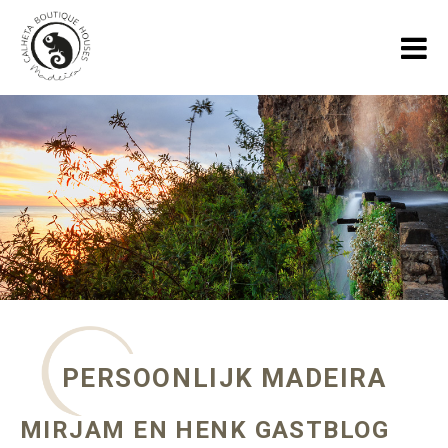
HOME
VAKANTIEHUIZEN
GALLERY
OVER ONS
SPECIALS
BLOGS OVER MADEIRA
PERSOONLIJK MADEIRA
CONTACT
MIRJAM EN HENK GASTBLOG