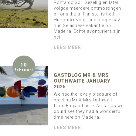
Ponta do Sol. Gezellig en later
volgde meerdere ontmoetingen
bij ons thuis. Fijn stel is het!
Hieronder volgt hun blogje nav
hun 3e actieve vakantie op
Madeira. Echte avonturiers zijn
het.
LEES MEER
10
februari
GASTBLOG MR & MRS
OUTHWAITE JANUARY
2025
We had the lovely pleasure of
meeting Mr & Mrs Outhwait
from England here. As far as we
could see they had a wonderfull
time here on Madeira.
LEES MEER