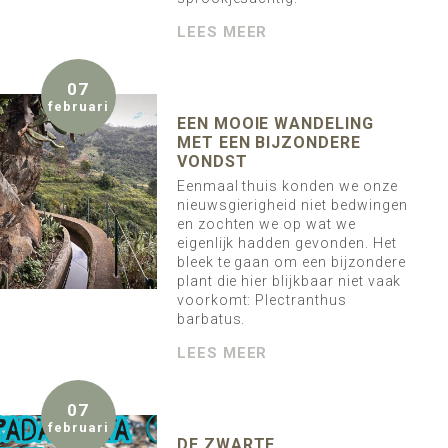
LEES MEER
07
februari
EEN MOOIE WANDELING
MET EEN BIJZONDERE
VONDST
Eenmaal thuis konden we onze
nieuwsgierigheid niet bedwingen
en zochten we op wat we
eigenlijk hadden gevonden. Het
bleek te gaan om een bijzondere
plant die hier blijkbaar niet vaak
voorkomt: Plectranthus
barbatus.
LEES MEER
07
februari
DE ZWARTE