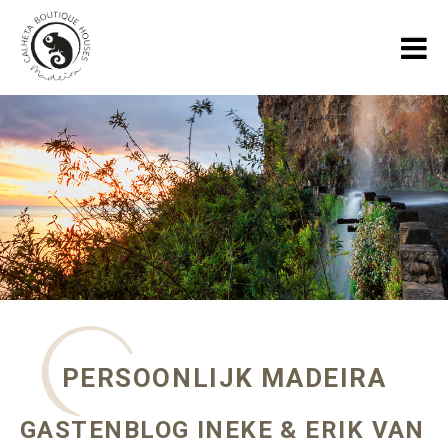
HOME
VAKANTIEHUIZEN
GALLERY
OVER ONS
SPECIALS
BLOGS OVER MADEIRA
PERSOONLIJK MADEIRA
CONTACT
GASTENBLOG INEKE & ERIK VAN