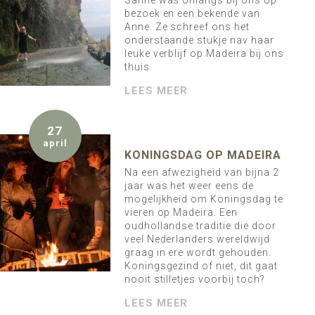
Sanne was onlangs bij ons op
bezoek en een bekende van
Anne. Ze schreef ons het
onderstaande stukje nav haar
leuke verblijf op Madeira bij ons
thuis.
LEES MEER
27
april
KONINGSDAG OP MADEIRA
Na een afwezigheid van bijna 2
jaar was het weer eens de
mogelijkheid om Koningsdag te
vieren op Madeira. Een
oudhollandse traditie die door
veel Nederlanders wereldwijd
graag in ere wordt gehouden.
Koningsgezind of niet, dit gaat
nooit stilletjes voorbij toch?
LEES MEER