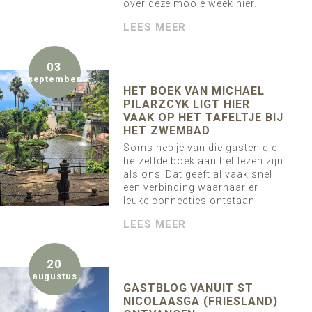
over deze mooie week hier.
LEES MEER
03
september
HET BOEK VAN MICHAEL
PILARZCYK LIGT HIER
VAAK OP HET TAFELTJE BIJ
HET ZWEMBAD
Soms heb je van die gasten die
hetzelfde boek aan het lezen zijn
als ons. Dat geeft al vaak snel
een verbinding waarnaar er
leuke connecties ontstaan.
LEES MEER
20
augustus
GASTBLOG VANUIT ST
NICOLAASGA (FRIESLAND)