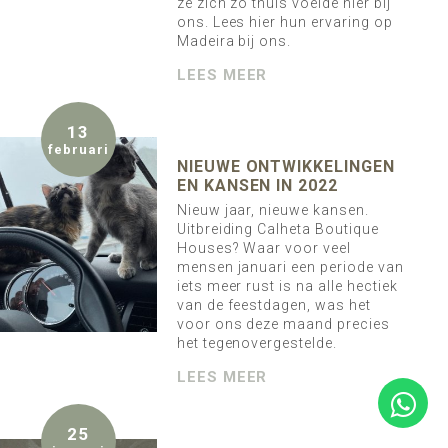
ze zich zo thuis voelde hier bij
ons. Lees hier hun ervaring op
Madeira bij ons.
LEES MEER
13
februari
NIEUWE ONTWIKKELINGEN
EN KANSEN IN 2022
Nieuw jaar, nieuwe kansen.
Uitbreiding Calheta Boutique
Houses? Waar voor veel
mensen januari een periode van
iets meer rust is na alle hectiek
van de feestdagen, was het
voor ons deze maand precies
het tegenovergestelde.
LEES MEER
25