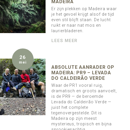
MADEIRA
Er zijn plekken op Madeira waar
je het gevoel krijgt alsof de tijd
even stil blijft staan. De lucht
ruikt er naar nat mos en
laurierbladeren.
LEES MEER
26
mei
ABSOLUTE AANRADER OP
MADEIRA: PR9 – LEVADA
DO CALDEIRÃO VERDE
Waar de PR1 vooral ruig,
dramatisch en groots aanvoelt,
is de PR9 — de beroemde
Levada do Caldeirão Verde —
juist het complete
tegenovergestelde. Dit is
Madeira op zijn meest
mysterieus, tropisch en bijna
sprookjesachtig.