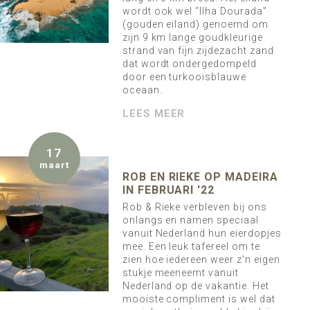
wordt ook wel “Ilha Dourada”
(gouden eiland) genoemd om
zijn 9 km lange goudkleurige
strand van fijn zijdezacht zand
dat wordt ondergedompeld
door een turkooisblauwe
oceaan.
LEES MEER
17
maart
ROB EN RIEKE OP MADEIRA
IN FEBRUARI '22
Rob & Rieke verbleven bij ons
onlangs en namen speciaal
vanuit Nederland hun eierdopjes
mee. Een leuk tafereel om te
zien hoe iedereen weer z'n eigen
stukje meeneemt vanuit
Nederland op de vakantie. Het
mooiste compliment is wel dat