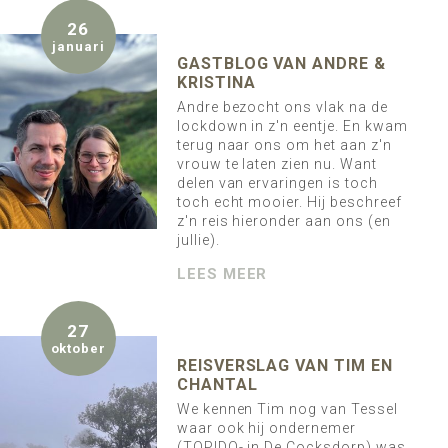
26
januari
GASTBLOG VAN ANDRE &
KRISTINA
Andre bezocht ons vlak na de
lockdown in z'n eentje. En kwam
terug naar ons om het aan z'n
vrouw te laten zien nu. Want
delen van ervaringen is toch
toch echt mooier. Hij beschreef
z'n reis hieronder aan ons (en
jullie).
LEES MEER
27
oktober
REISVERSLAG VAN TIM EN
CHANTAL
We kennen Tim nog van Tessel
waar ook hij ondernemer
(TOPIDO- in De Cocksdorp) was