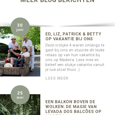
MEER BLOG BERICHTEN
30
juni
ED, LIZ, PATRICK & BETTY
OP VAKANTIE BIJ ONS
Deze vrolijke 4 waren onlangs te
gast bij ions en stuurde dit leuke
relaas op van hun vakantie bij
ons op Madeira. Lees mee en
beleef een stukje vakantie vanuit
je luie stoel thuis :)
LEES MEER
25
mei
EEN BALKON BOVEN DE
WOLKEN: DE MAGIE VAN
LEVADA DOS BALCÕES OP