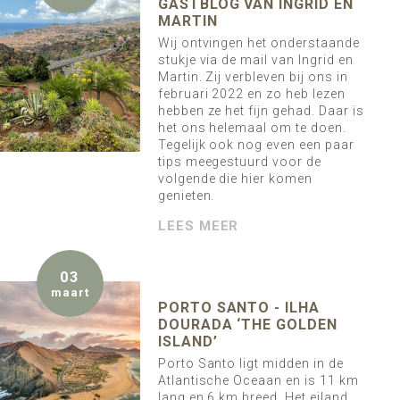
GASTBLOG VAN INGRID EN
MARTIN
Wij ontvingen het onderstaande
stukje via de mail van Ingrid en
Martin. Zij verbleven bij ons in
februari 2022 en zo heb lezen
hebben ze het fijn gehad. Daar is
het ons helemaal om te doen.
Tegelijk ook nog even een paar
tips meegestuurd voor de
volgende die hier komen
genieten.
LEES MEER
03
maart
PORTO SANTO - ILHA
DOURADA ‘THE GOLDEN
ISLAND’
Porto Santo ligt midden in de
Atlantische Oceaan en is 11 km
lang en 6 km breed. Het eiland