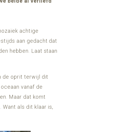
e beide al verliefd
mozaïek achtige
estijds aan gedacht dat
uden hebben. Laat staan
de oprit terwijl dit
e oceaan vanaf de
ien. Maar dat komt
Want als dit klaar is,