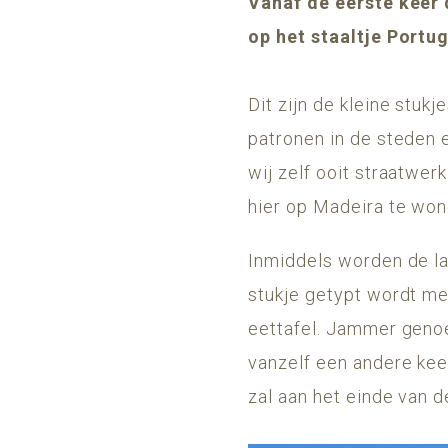
Vanaf de eerste keer 
op het staaltje Port
Dit zijn de kleine stu
patronen in de steden e
wij zelf ooit straatwe
hier op Madeira te won
Inmiddels worden de laa
stukje getypt wordt me
eettafel. Jammer genoe
vanzelf een andere keer
zal aan het einde van d