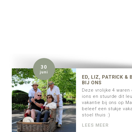
30
juni
ED, LIZ, PATRICK &
BIJ ONS
Deze vrolijke 4 waren 
ions en stuurde dit le
vakantie bij ons op M
beleef een stukje vakan
stoel thuis :)
LEES MEER