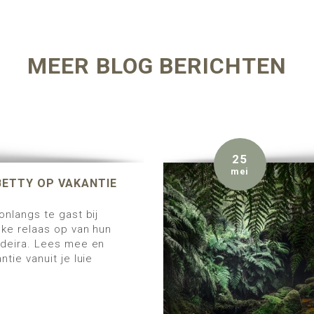
MEER BLOG BERICHTEN
25
mei
 BETTY OP VAKANTIE
onlangs te gast bij
uke relaas op van hun
adeira. Lees mee en
tie vanuit je luie