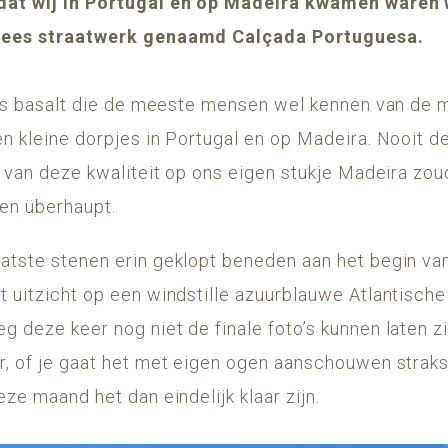
dat wij in Portugal en op Madeira kwamen waren w
ugees straatwerk genaamd Calçada Portuguesa.
kjes basalt die de meeste mensen wel kennen van de 
n kleine dorpjes in Portugal en op Madeira. Nooit d
rk van deze kwaliteit op ons eigen stukje Madeira zo
en überhaupt.
tste stenen erin geklopt beneden aan het begin van 
t uitzicht op een windstille azuurblauwe Atlantisch
g deze keer nog niet de finale foto’s kunnen laten z
, of je gaat het met eigen ogen aanschouwen straks. 
eze maand het dan eindelijk klaar zijn.