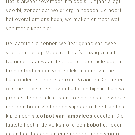
Het is alweer november inmiddels. Dit jaar vliegt
voorbij zonder dat we er erg in hebben. Je hoort
het overal om ons heen, we maken er maar wat
van met elkaar hier.
De laatste tijd hebben we ‘les’ gehad van twee
vrienden hier op Madeira die afkomstig zijn uit
Namibië. Daar waar de braai bijna de hele dag in
brand staat en een vaste plek inneemt van het
huishouden en iedere keuken. Vivian en Dirk lieten
ons zien tijdens een avond uit eten bij hun thuis wat
precies de bedoeling is en hoe het beste te werken
met een braai. Zo hebben wij daar al heerlijke hele
kip en een
stoofpot van lamsvlees
gegeten. Die
laatste heet in de volksmond een
bobotie
. Ieder
gezin heeft daarin z’n eigen receptuur en smaakt