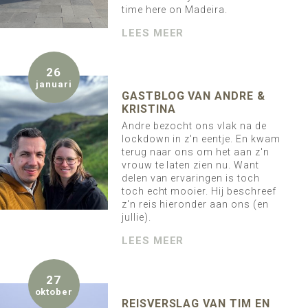
time here on Madeira.
LEES MEER
26
januari
GASTBLOG VAN ANDRE &
KRISTINA
Andre bezocht ons vlak na de
lockdown in z'n eentje. En kwam
terug naar ons om het aan z'n
vrouw te laten zien nu. Want
delen van ervaringen is toch
toch echt mooier. Hij beschreef
z'n reis hieronder aan ons (en
jullie).
LEES MEER
27
oktober
REISVERSLAG VAN TIM EN