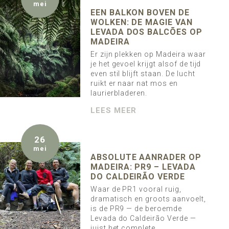
mei
EEN BALKON BOVEN DE
WOLKEN: DE MAGIE VAN
LEVADA DOS BALCÕES OP
MADEIRA
Er zijn plekken op Madeira waar
je het gevoel krijgt alsof de tijd
even stil blijft staan. De lucht
ruikt er naar nat mos en
laurierbladeren.
LEES MEER
26
mei
ABSOLUTE AANRADER OP
MADEIRA: PR9 – LEVADA
DO CALDEIRÃO VERDE
Waar de PR1 vooral ruig,
dramatisch en groots aanvoelt,
is de PR9 — de beroemde
Levada do Caldeirão Verde —
juist het complete