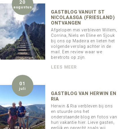
20
augustus
GASTBLOG VANUIT ST
NICOLAASGA (FRIESLAND)
ONTVANGEN
Afgelopen mei verbleven Willem,
Corrina, Niels en Eline en Sjouk
bij ons op Madeira en lieten het
volgende verslag achter in de
mail. Een review waar we
beretrots op zijn.
LEES MEER
01
juli
GASTBLOG VAN HERWIN EN
RIA
Herwin & Ria verbleven bij ons
en stuurde ons het
onderstaande blog en fotos van
hun vakantie hier. Lieve gasten,
eerlijk en oprecht zoals wij