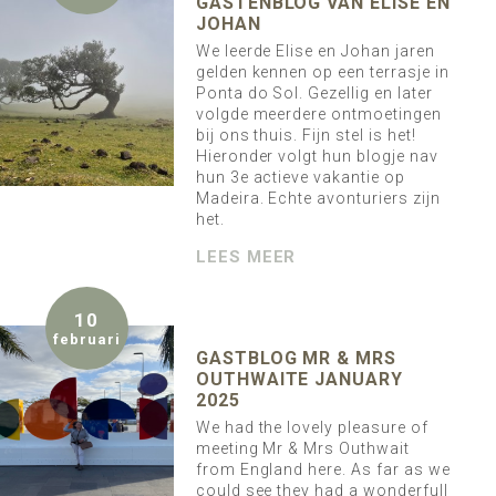
GASTENBLOG VAN ELISE EN
JOHAN
We leerde Elise en Johan jaren
gelden kennen op een terrasje in
Ponta do Sol. Gezellig en later
volgde meerdere ontmoetingen
bij ons thuis. Fijn stel is het!
Hieronder volgt hun blogje nav
hun 3e actieve vakantie op
Madeira. Echte avonturiers zijn
het.
LEES MEER
10
februari
GASTBLOG MR & MRS
OUTHWAITE JANUARY
2025
We had the lovely pleasure of
meeting Mr & Mrs Outhwait
from England here. As far as we
could see they had a wonderfull