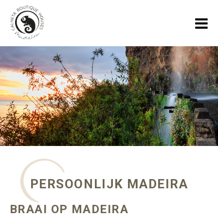
HOME
VAKANTIEHUIZEN
GALLERY
OVER ONS
SPECIALS
BLOGS OVER MADEIRA
PERSOONLIJK MADEIRA
CONTACT
BRAAI OP MADEIRA