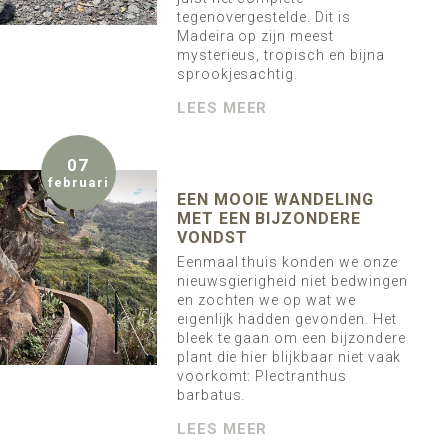
tegenovergestelde. Dit is
Madeira op zijn meest
mysterieus, tropisch en bijna
sprookjesachtig.
LEES MEER
07
februari
EEN MOOIE WANDELING
MET EEN BIJZONDERE
VONDST
Eenmaal thuis konden we onze
nieuwsgierigheid niet bedwingen
en zochten we op wat we
eigenlijk hadden gevonden. Het
bleek te gaan om een bijzondere
plant die hier blijkbaar niet vaak
voorkomt: Plectranthus
barbatus.
LEES MEER