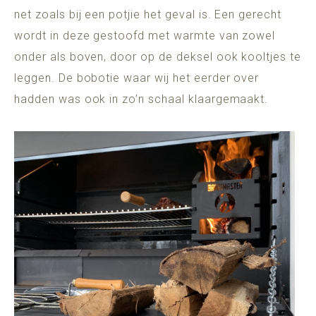
net zoals bij een potjie het geval is. Een gerecht
wordt in deze gestoofd met warmte van zowel
onder als boven, door op de deksel ook kooltjes te
leggen. De bobotie waar wij het eerder over
hadden was ook in zo’n schaal klaargemaakt.