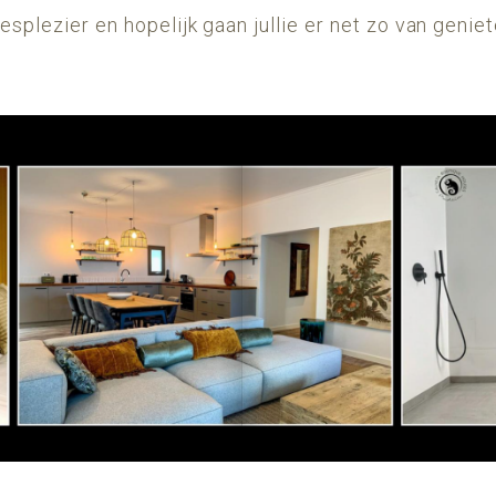
splezier en hopelijk gaan jullie er net zo van genie