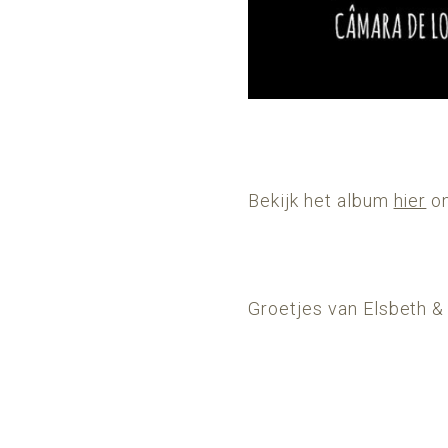
Bekijk het album
hier
on
Groetjes van Elsbeth & 