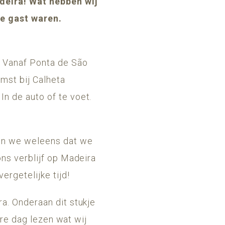
adeira! Wat hebben wij
te gast waren.
. Vanaf Ponta de São
mst bij Calheta
n de auto of te voet.
en we weleens dat we
ons verblijf op Madeira
rgetelijke tijd!
a. Onderaan dit stukje
ere dag lezen wat wij