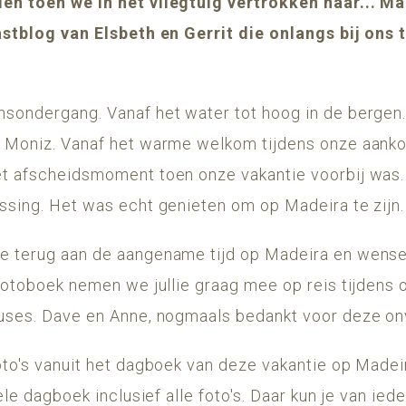
en toen we in het vliegtuig vertrokken naar... M
astblog van Elsbeth en Gerrit die onlangs bij ons 
sondergang. Vanaf het water tot hoog in de bergen
 Moniz. Vanaf het warme welkom tijdens onze aanko
t afscheidsmoment toen onze vakantie voorbij was. I
ssing. Het was echt genieten om op Madeira te zijn.
e terug aan de aangename tijd op Madeira en wens
fotoboek nemen we jullie graag mee op reis tijdens 
uses. Dave en Anne, nogmaals bedankt voor deze onve
oto's vanuit het dagboek van deze vakantie op Madeir
ele dagboek inclusief alle foto's. Daar kun je van ied