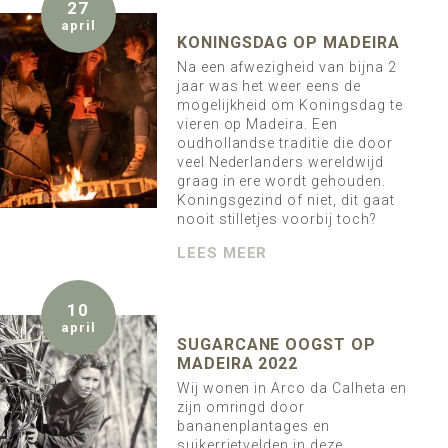
27
april
KONINGSDAG OP MADEIRA
Na een afwezigheid van bijna 2
jaar was het weer eens de
mogelijkheid om Koningsdag te
vieren op Madeira. Een
oudhollandse traditie die door
veel Nederlanders wereldwijd
graag in ere wordt gehouden.
Koningsgezind of niet, dit gaat
nooit stilletjes voorbij toch?
LEES MEER
10
april
SUGARCANE OOGST OP
MADEIRA 2022
Wij wonen in Arco da Calheta en
zijn omringd door
bananenplantages en
suikerrietvelden in deze