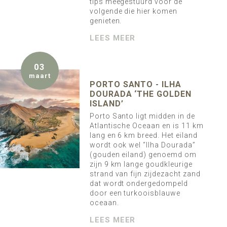
tips meegestuurd voor de
volgende die hier komen
genieten.
LEES MEER
03
maart
PORTO SANTO - ILHA
DOURADA ‘THE GOLDEN
ISLAND’
Porto Santo ligt midden in de
Atlantische Oceaan en is 11 km
lang en 6 km breed. Het eiland
wordt ook wel “Ilha Dourada”
(gouden eiland) genoemd om
zijn 9 km lange goudkleurige
strand van fijn zijdezacht zand
dat wordt ondergedompeld
door een turkooisblauwe
oceaan.
LEES MEER