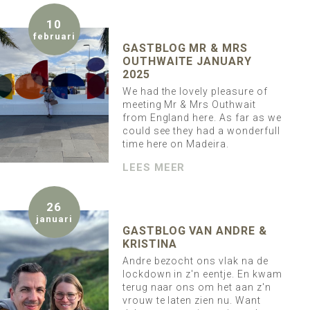
10
februari
GASTBLOG MR & MRS
OUTHWAITE JANUARY
2025
We had the lovely pleasure of
meeting Mr & Mrs Outhwait
from England here. As far as we
could see they had a wonderfull
time here on Madeira.
LEES MEER
26
januari
GASTBLOG VAN ANDRE &
KRISTINA
Andre bezocht ons vlak na de
lockdown in z'n eentje. En kwam
terug naar ons om het aan z'n
vrouw te laten zien nu. Want