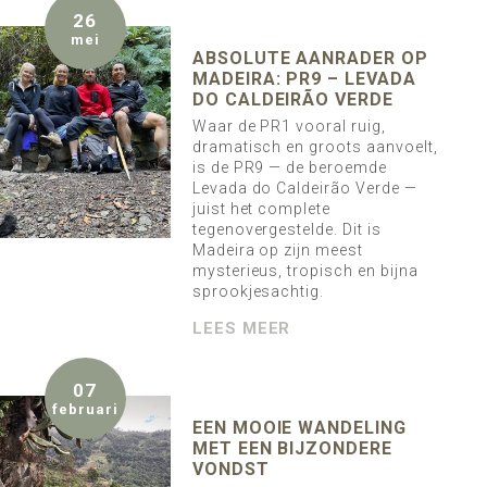
26
mei
ABSOLUTE AANRADER OP
MADEIRA: PR9 – LEVADA
DO CALDEIRÃO VERDE
Waar de PR1 vooral ruig,
dramatisch en groots aanvoelt,
is de PR9 — de beroemde
Levada do Caldeirão Verde —
juist het complete
tegenovergestelde. Dit is
Madeira op zijn meest
mysterieus, tropisch en bijna
sprookjesachtig.
LEES MEER
07
februari
EEN MOOIE WANDELING
MET EEN BIJZONDERE
VONDST