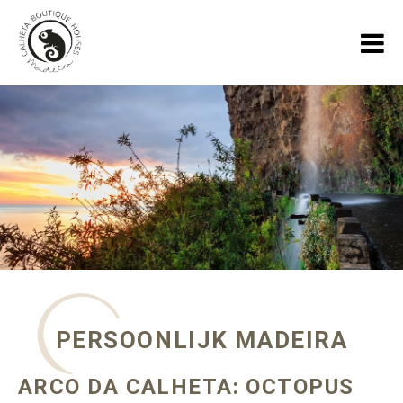
HOME
VAKANTIEHUIZEN
GALLERY
OVER ONS
SPECIALS
BLOGS OVER MADEIRA
PERSOONLIJK MADEIRA
CONTACT
ARCO DA CALHETA: OCTOPUS