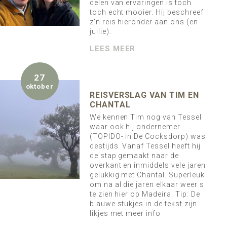
delen van ervaringen is toch
toch echt mooier. Hij beschreef
z'n reis hieronder aan ons (en
jullie).
LEES MEER
27
oktober
REISVERSLAG VAN TIM EN
CHANTAL
We kennen Tim nog van Tessel
waar ook hij ondernemer
(TOPIDO- in De Cocksdorp) was
destijds. Vanaf Tessel heeft hij
de stap gemaakt naar de
overkant en inmiddels vele jaren
gelukkig met Chantal. Superleuk
om na al die jaren elkaar weer s
te zien hier op Madeira. Tip: De
blauwe stukjes in de tekst zijn
likjes met meer info