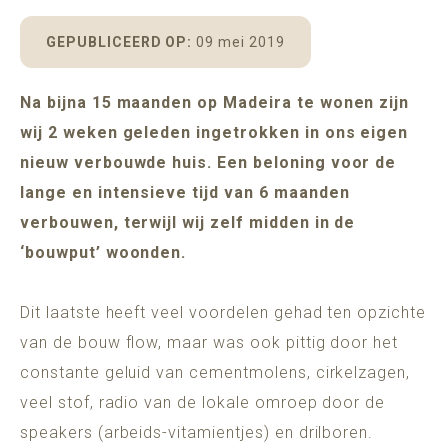
POMAR
MADEIRA
ADULTS ONLY (16+)
GEPUBLICEERD OP:
09 mei 2019
​​​​​​​Na bijna 15 maanden op Madeira te wonen zijn
wij 2 weken geleden ingetrokken in ons eigen
BESCHIKBAARHEID
nieuw verbouwde huis. Een beloning voor de
lange en intensieve tijd van 6 maanden
verbouwen, terwijl wij zelf midden in de
‘bouwput’ woonden.
Dit laatste heeft veel voordelen gehad ten opzichte
van de bouw flow, maar was ook pittig door het
constante geluid van cementmolens, cirkelzagen,
veel stof, radio van de lokale omroep door de
speakers (arbeids-vitamientjes) en drilboren.