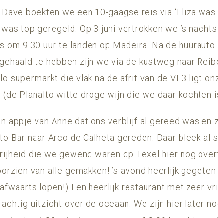
n Dave boekten we een 10-gaagse reis via ‘Eliza was
 was top geregeld. Op 3 juni vertrokken we ’s nachts
 om 9.30 uur te landen op Madeira. Na de huurauto 
gehaald te hebben zijn we via de kustweg naar Rei
o supermarkt die vlak na de afrit van de VE3 ligt on
de Planalto witte droge wijn die we daar kochten is
 appje van Anne dat ons verblijf al gereed was en z
to Bar naar Arco de Calheta gereden. Daar bleek al s
vrijheid die we gewend waren op Texel hier nog over
oorzien van alle gemakken! ’s avond heerlijk gegeten
fwaarts lopen!) Een heerlijk restaurant met zeer vri
rachtig uitzicht over de oceaan. We zijn hier later 