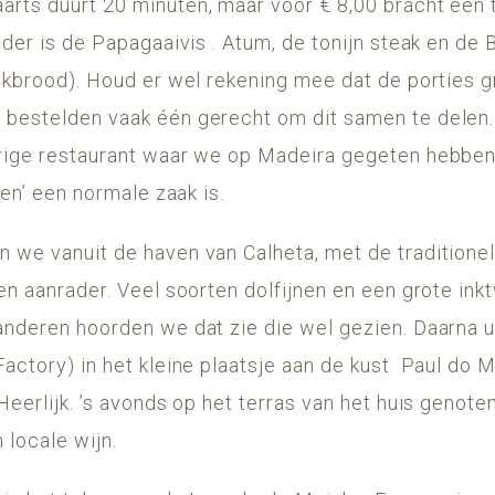
rts duurt 20 minuten, maar voor € 8,00 bracht een 
ader is de Papagaaivis . Atum, de tonijn steak en de
okbrood). Houd er wel rekening mee dat de porties gro
bestelden vaak één gerecht om dit samen te delen. 
rige restaurant waar we op Madeira gegeten hebben 
len’ een normale zaak is.
 we vanuit de haven van Calheta, met de traditione
en aanrader. Veel soorten dolfijnen en een grote ink
anderen hoorden we dat zie die wel gezien. Daarna u
actory) in het kleine plaatsje aan de kust Paul do M
Heerlijk. ’s avonds op het terras van het huis genoten
 locale wijn.