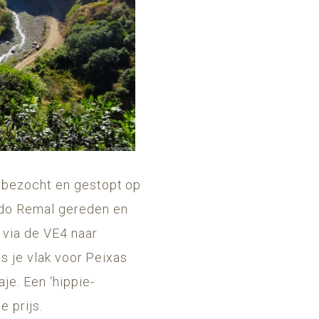
a bezocht en gestopt op
 do Remal gereden en
 via de VE4 naar
ls je vlak voor Peixas
je. Een ‘hippie-
 prijs.