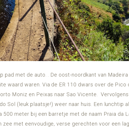
 op pad met de auto. . De oost-noordkant van Madeir
eite waard waren. Via de ER 110 dwars over de Pico
 Porto Moniz en Peixas naar Sao Vicente. Vervolgens
do Sol (leuk plaatsje!) weer naar huis. Een lunchtip a
 na 500 meter bij een barretje met de naam Praia da La
an zee met eenvoudige, verse gerechten voor een lage