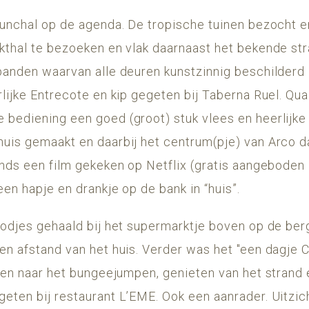
Funchal op de agenda. De tropische tuinen bezocht e
kthal te bezoeken en vlak daarnaast het bekende str
panden waarvan alle deuren kunstzinnig beschilderd z
lijke Entrecote en kip gegeten bij Taberna Ruel. Qua 
bediening een goed (groot) stuk vlees en heerlijke
uis gemaakt en daarbij het centrum(pje) van Arco 
nds een film gekeken op Netflix (gratis aangeboden i
en hapje en drankje op de bank in “huis”.
oodjes gehaald bij het supermarktje boven op de ber
en afstand van het huis. Verder was het "een dagje 
ken naar het bungeejumpen, genieten van het strand e
eten bij restaurant L’EME. Ook een aanrader. Uitzic