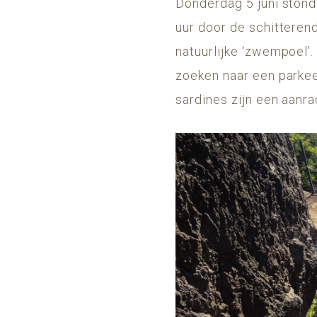
Donderdag 5 juni stond
uur door de schitteren
natuurlijke ‘zwempoel’. 
zoeken naar een parkee
sardines zijn een aanra