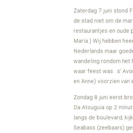
Zaterdag 7 juni stond 
de stad niet om de mar
restaurantjes en oude 
Maria.) Wij hebben heer
Nederlands maar goede 
wandeling rondom het h
waar feest was . s’ Avo
en Anne) voorzien van e
Zondag 8 juni eerst br
Da Atouguia op 2 minut
langs de boulevard, kij
Seabass (zeebaars) geg