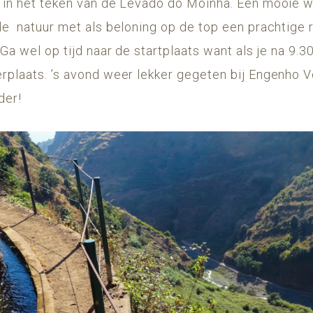
 in het teken van de Levado do Moinha. Een mooie w
de natuur met als beloning op de top een prachtige 
Ga wel op tijd naar de startplaats want als je na 9.3
rplaats. ’s avond weer lekker gegeten bij Engenho V
der!