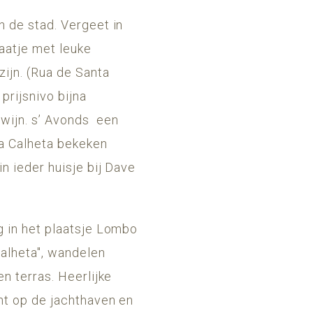
n de stad. Vergeet in
aatje met leuke
ijn. (Rua de Santa
prijsnivo bijna
 wijn. s’ Avonds een
da Calheta bekeken
n ieder huisje bij Dave
g in het plaatsje Lombo
Calheta", wandelen
n terras. Heerlijke
ht op de jachthaven en