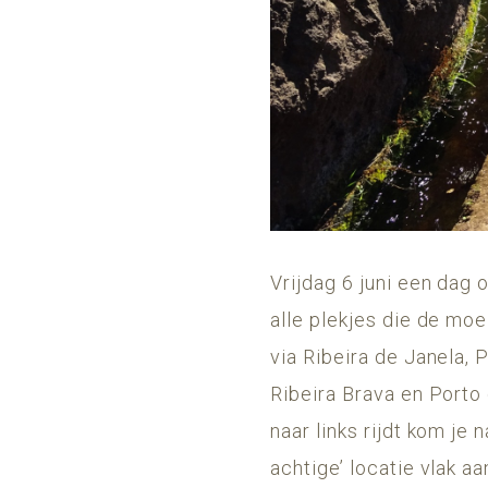
Vrijdag 6 juni een dag
alle plekjes die de mo
via Ribeira de Janela,
Ribeira Brava en Porto 
naar links rijdt kom je
achtige’ locatie vlak a