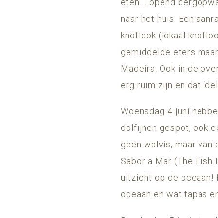
eten. Lopend bergopwaa
naar het huis. Een aanr
knoflook (lokaal knoflo
gemiddelde eters maar 
Madeira. Ook in de ove
erg ruim zijn en dat ‘de
Woensdag 4 juni hebben
dolfijnen gespot, ook e
geen walvis, maar van 
Sabor a Mar (The Fish F
uitzicht op de oceaan! 
oceaan en wat tapas en