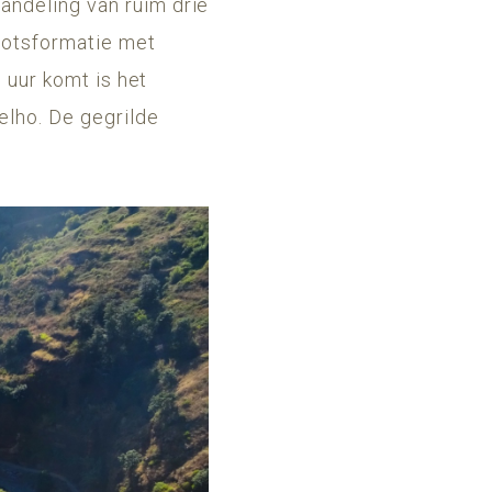
andeling van ruim drie
rotsformatie met
0 uur komt is het
elho. De gegrilde