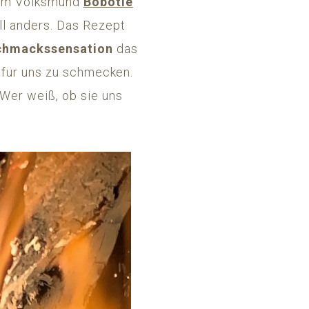
d im Volksmund
Bobotie
ll anders. Das Rezept
chmackssensation
das
h für uns zu schmecken.
Wer weiß, ob sie uns