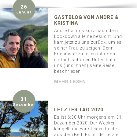
POMAR
MADEIRA
26
ADULTS ONLY GARANTIE
Januar
GASTBLOG VON ANDRE &
KRISTINA
Andre hat uns kurz nach dem
Lockdown alleine besucht. Und
kam jetzt zu uns zurück, um es
SUITE BUCHEN
seiner Frau zu zeigen. Denn
Erlebnisse zu teilen ist doch
einfach schöner. Unten hat er
uns (und Ihnen) seine Reise
beschrieben.
MEHR LESEN
31
Dezember
LETZTER TAG 2020
Es ist 6:30 Uhr morgens am 31.
Dezember 2020. Der Wecker
klingelt und wir steigen beide
aus dem Bett. Es ist der letzte