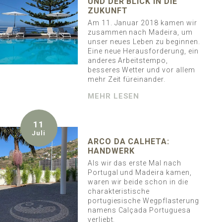
UND DER BLICK IN DIE
ZUKUNFT
Am 11. Januar 2018 kamen wir
zusammen nach Madeira, um
unser neues Leben zu beginnen.
Eine neue Herausforderung, ein
anderes Arbeitstempo,
besseres Wetter und vor allem
mehr Zeit füreinander.
MEHR LESEN
11
Juli
ARCO DA CALHETA:
HANDWERK
Als wir das erste Mal nach
Portugal und Madeira kamen,
waren wir beide schon in die
charakteristische
portugiesische Wegpflasterung
namens Calçada Portuguesa
verliebt.